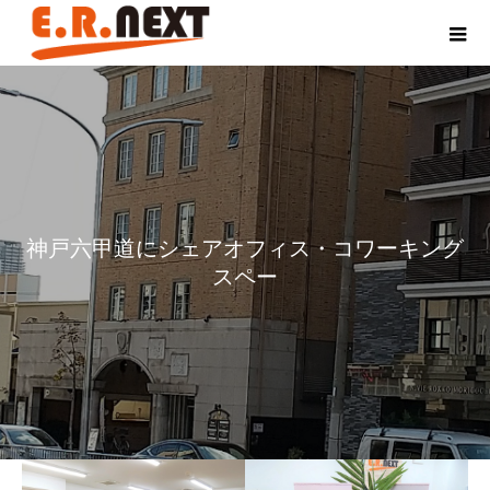
神
戸
六
甲
道
に
シ
ェ
ア
オ
フ
ィ
ス
・
コ
ワ
ー
キ
ン
グ
ス
ペ
ー
ス
が
誕
生
し
ま